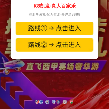
K8凯发·真人百家乐
注册享豪礼·亿万奖池·开户送8888